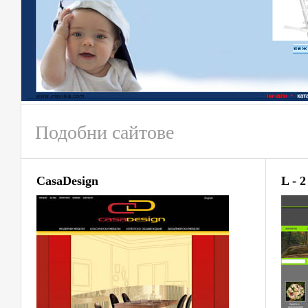
Подобни сайтове
CasaDesign
L - 