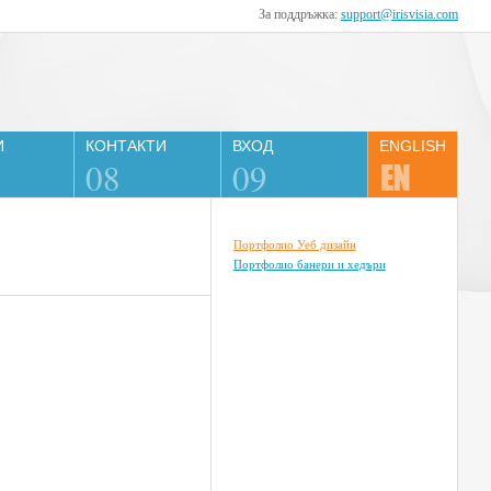
За поддръжка:
support@irisvisia.com
И
КОНТАКТИ
ВХОД
ENGLISH
08
09
Портфолио Уеб дизайн
Портфолио банери и хедъри