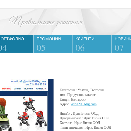
ПОРТФОЛИО
ПРОМОЦИИ
КЛИЕНТИ
НОВИН
04
05
06
07
Категория : Услуги, Търговия
тип : Продуктов каталог
Езици : Български
Адрес :
adria2001-bg.com
Дизайн : Ирис Визия ООД
Програмиране : Ирис Визия ООД
Хостинг : Ирис Визия ООД
Флаш анимация : Ирис Визия ООД