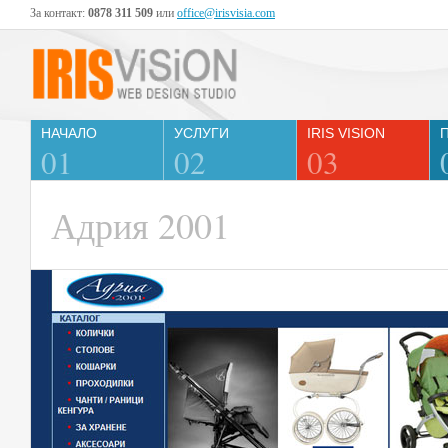
За контакт:
0878 311 509
или
office@irisvisia.com
НАЧАЛО
УСЛУГИ
IRIS VISION
01
02
03
Адрия 2001