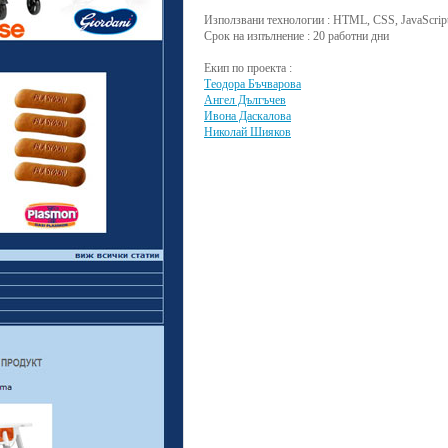
Използвани технологии : HTML, CSS, JavaScript
Срок на изпълнение : 20 работни дни
Екип по проекта :
Теодора Бъчварова
Ангел Дългъчев
Ивона Даскалова
Николай Шияков