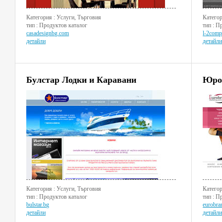
Категория : Услуги, Търговия
Категор
тип : Продуктов каталог
тип : П
casadesignbg.com
l-2com
детайли
детайл
Булстар Лодки и Каравани
Юро
Категория : Услуги, Търговия
Категор
тип : Продуктов каталог
тип : П
bulstar.bg
eurobra
детайли
детайл