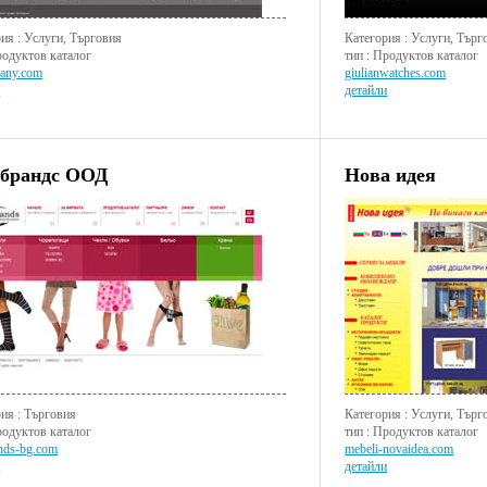
ия : Услуги, Търговия
Категория : Услуги, Търг
родуктов каталог
тип : Продуктов каталог
pany.com
giulianwatches.com
и
детайли
брандс ООД
Нова идея
ия : Търговия
Категория : Услуги, Търг
родуктов каталог
тип : Продуктов каталог
nds-bg.com
mebeli-novaidea.com
и
детайли