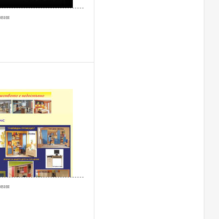
овия
овия