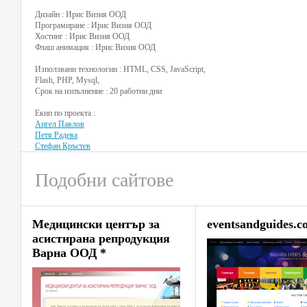
Дизайн : Ирис Визия ООД
Програмиране : Ирис Визия ООД
Хостинг : Ирис Визия ООД
Флаш анимация : Ирис Визия ООД
Използвани технологии : HTML, CSS, JavaScript,
Flash, PHP, Mysql,
Срок на изпълнение : 20 работни дни
Екип по проекта :
Ангел Павлов
Петя Радева
Стефан Кръстев
Подобни сайтове
Медицински център за
eventsandguides.c
асистирана репродукция
Варна ООД *