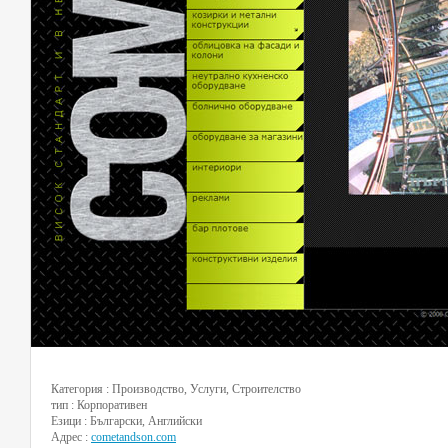
Категория : Производство, Услуги, Строителство
тип : Корпоративен
Езици : Български, Английски
Адрес :
cometandson.com