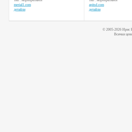
merial1.com
apitsd.com
детайли
детайли
© 2005-2026 Ирис 
Всички цени