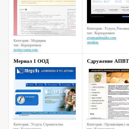
Категория : Услуги, Реклама
тип : Корпоративен
eventsandguides.com
Категория : Медицина
детайли
тип : Корпоративен
invitro-varna.com
детайли
Мериал 1 ООД
Сдружение АПВ
Категория : Услуги, Строителство
Категория : Организации с н
тип : Корпоративен
тип : Корпоративен