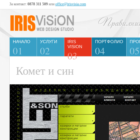
За контакт:
0878 311 509
или
office@irisvisia.com
НАЧАЛО
УСЛУГИ
IRIS
ПОРТФОЛИО
ПРО
01
02
VISION
04
05
03
Комет и син