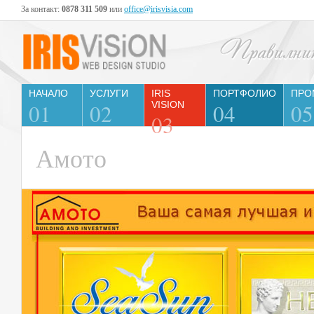
За контакт:
0878 311 509
или
office@irisvisia.com
НАЧАЛО
УСЛУГИ
IRIS
ПОРТФОЛИО
ПРО
01
02
VISION
04
05
03
Амото