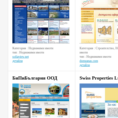
Категория : Недвижими имоти
Категория : Строителство, 
тип : Недвижими имоти
имоти
sofiaview.net
тип : Недвижими имоти
детайли
domzanas.com
детайли
БиПиБългария ООД
Swiss Properties L