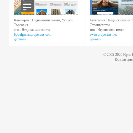
Категория : Недвижими имоти, Услуги,
Категория : Недвижими имо
Търговия
Строителство
тип : Недвижими имоти
тип : Недвижими имоти
bpbulgarianproperties.com
swissproperties.net
детайли
детайли
© 2005-2026 Ирис 
Всички цени