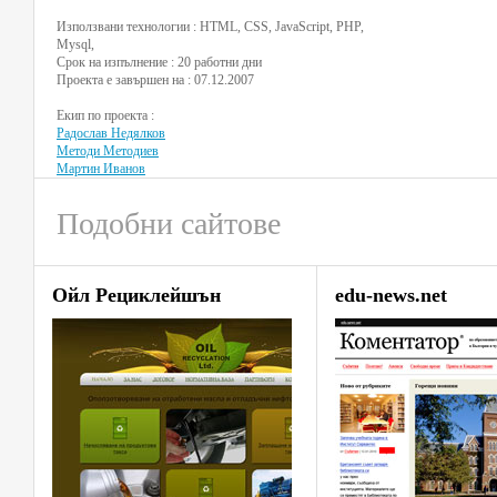
Използвани технологии : HTML, CSS, JavaScript, PHP,
Mysql,
Срок на изпълнение : 20 работни дни
Проекта е завършен на : 07.12.2007
Екип по проекта :
Радослав Недялков
Методи Методиев
Мартин Иванов
Подобни сайтове
Ойл Рециклейшън
edu-news.net