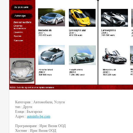
Категория : Автомобили, Услуги
тип : Други
Езици : Български
Адрес :
autoinfo-bg.com
Програмиране : Ирис Визия ООД
Хостинг : Ирис Визия ООД