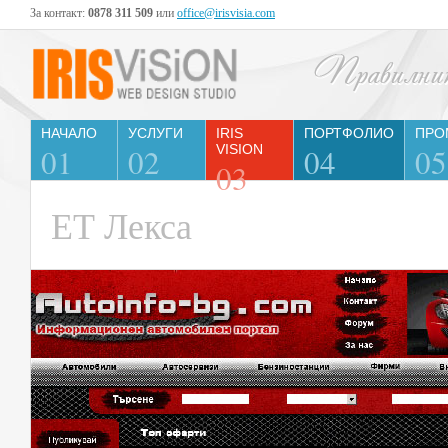
За контакт:
0878 311 509
или
office@irisvisia.com
НАЧАЛО
УСЛУГИ
IRIS
ПОРТФОЛИО
ПРО
01
02
VISION
04
05
03
ЕТ Лекса