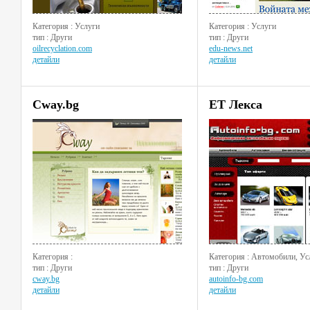
Категория : Услуги
Категория : Услуги
тип : Други
тип : Други
oilrecyclation.com
edu-news.net
детайли
детайли
Cway.bg
ЕТ Лекса
Категория :
Категория : Автомобили, Ус
тип : Други
тип : Други
cway.bg
autoinfo-bg.com
детайли
детайли