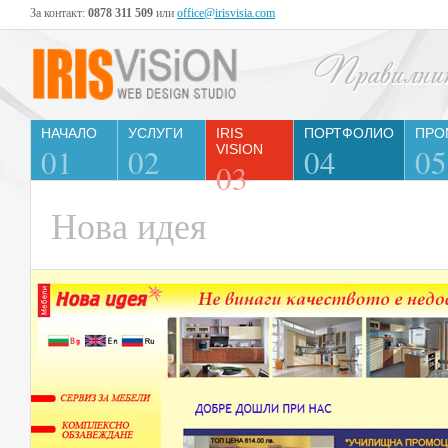
За контакт:
0878 311 509
или
office@irisvisia.com
НАЧАЛО
УСЛУГИ
IRIS
ПОРТФОЛИО
ПРО
01
02
VISION
04
05
03
Нова идея