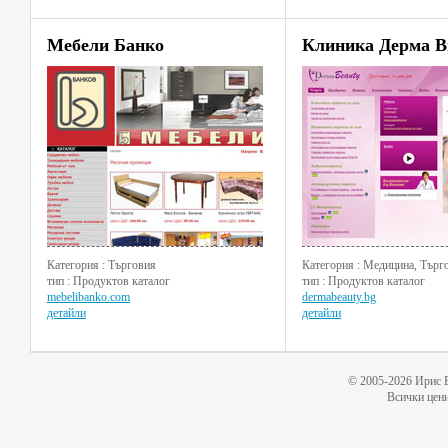
Мебели Банко
Клиника Дерма В
Категория : Търговия
Категория : Медицина, Търг
тип : Продуктов каталог
тип : Продуктов каталог
mebelibanko.com
dermabeauty.bg
детайли
детайли
© 2005-2026 Ирис 
Всички цени