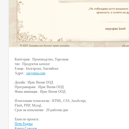
Категория : Производство, Търговия
тип : Продуктов каталог
Езици : Български, Английски
Адрес :
casyopea.com
Дизайн : Ирис Визия ООД
Програмиране : Ирис Визия ООД
Флаш анимация : Ирис Визия ООД
Използвани технологии : HTML, CSS, JavaScript,
Flash, PHP, Mysql,
Срок на изпълнение : 20 работни дни
Екип по проекта :
Петя Радева
Кирил Соколов