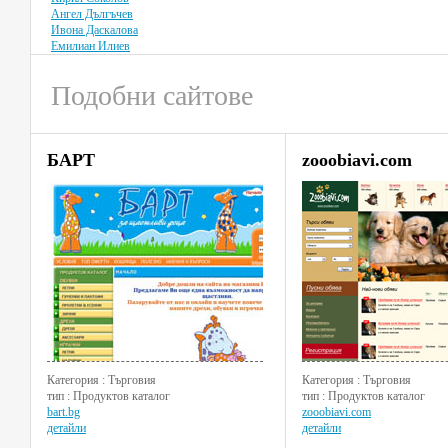
Ангел Дългъчев
Ивона Даскалова
Емилиан Илиев
Подобни сайтове
БАРТ
zooobiavi.com
Категория : Търговия
Категория : Търговия
тип : Продуктов каталог
тип : Продуктов каталог
bart.bg
zooobiavi.com
детайли
детайли