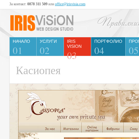
За контакт:
0878 311 509
или
office@irisvisia.com
НАЧАЛО
УСЛУГИ
IRIS
ПОРТФОЛИО
ПРО
01
02
VISION
04
05
03
Касиопея