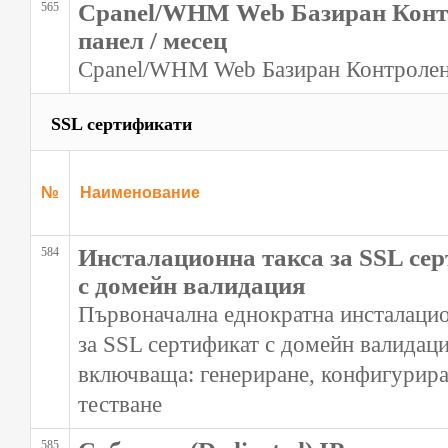
Cpanel/WHM Web Базиран Конт
565
панел / месец
Cpanel/WHM Web Базиран Контролен
SSL сертификати
№
Наименование
Инсталационна такса за SSL се
584
с домейн валидация
Първоначална еднократна инсталацио
за SSL сертификат с домейн валидац
включваща: генериране, конфигурира
тестване
585