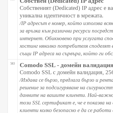
Собствен (Dedicated) IP адрес
Собственият (Dedicated) IP адрес е в
уникална идентичност в мрежата.
/IP адресът е номер, който използва вс
за връзка към различни ресурси посредс
интернет. Обикновено при услугата спо
хостинг няколко потребителя споделят 
същи IP адреса на сървъра, който ги об
Comodo SSL - домейн валидаци
583
Comodo SSL с домейн валидация, 25
/Издава се бързо, предлага бързо и рент
решение за подсигуряване на сигурност
данните на вашите клиенти. Най-важн
този SSL сертификат е, че е показва н
клиенти колко безопасно е да се работи 