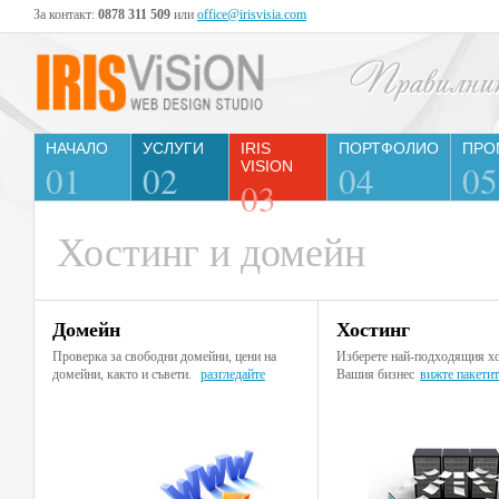
За контакт:
0878 311 509
или
office@irisvisia.com
НАЧАЛО
УСЛУГИ
IRIS
ПОРТФОЛИО
ПРО
01
02
VISION
04
05
03
Хостинг и домейн
Домейн
Хостинг
Проверка за свободни домейни, цени на
Изберете най-подходящия хо
домейни, както и съвети.
разгледайте
Вашия бизнес
вижте пакетит