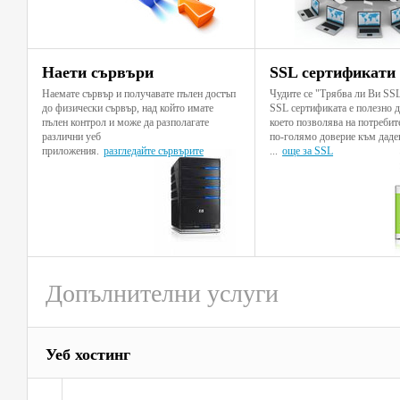
Наети сървъри
SSL сертификати
Наемате сървър и получавате пълен достъп
Чудите се "Трябва ли Ви SS
до физически сървър, над който имате
SSL сертификата е полезно 
пълен контрол и може да разполагате
което позволява на потребит
различни уеб
по-голямо доверие към даде
приложения.
разгледайте сървърите
...
още за SSL
Допълнителни услуги
Уеб хостинг