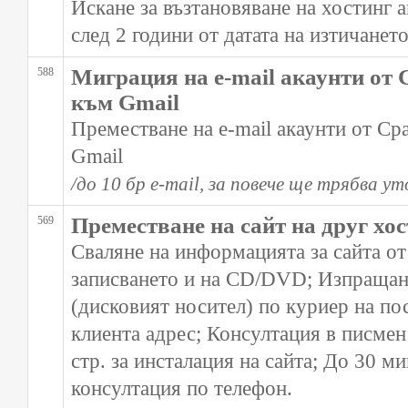
Искане за възтановяване на хостинг 
след 2 години от датата на изтичанет
Миграция на e-mail акаунти от 
588
към Gmail
Преместване на e-mail акаунти от Cp
Gmail
/до 10 бр e-mail, за повече ще трябва ут
Преместване на сайт на друг хо
569
Сваляне на информацията за сайта от
записването и на CD/DVD; Изпращане
(дисковият носител) по куриер на по
клиента адрес; Консултация в писмен
стр. за инсталация на сайта; До 30 м
консултация по телефон.