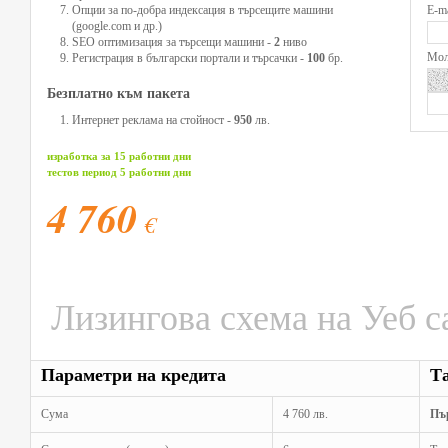
Опции за по-добра индексация в търсещите машини
(google.com и др.)
SEO оптимизация за търсещи машини -
2
ниво
Регистрация в български портали и търсачки -
100
бр.
Безплатно към пакета
Интернет реклама на стойност -
950
лв.
изработка за 15 работни дни
тестов период 5 работни дни
4 760
€
Лизингова схема на Уеб с
Параметри на кредита
Т
Сума
4 760 лв.
Пъ