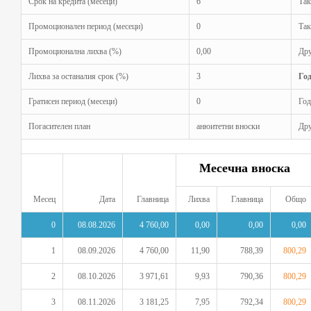
Срок на кредита (месеци)
6
Так
Промоционален период (месеци)
0
Так
Промоционална лихва (%)
0,00
Дру
Лихва за останалия срок (%)
3
Го
Гратисен период (месеци)
0
Год
Погасителен план
анюитетни вноски
Дру
Месечна вноска
Месец
Дата
Главница
Лихва
Главница
Общо
0
08.08.2026
4 760,00
0,00
0,00
0,00
1
08.09.2026
4 760,00
11,90
788,39
800,29
2
08.10.2026
3 971,61
9,93
790,36
800,29
3
08.11.2026
3 181,25
7,95
792,34
800,29