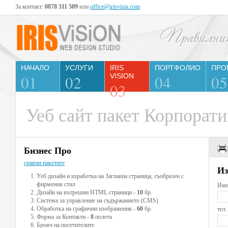
За контакт:
0878 311 509
или
office@irisvisia.com
НАЧАЛО
УСЛУГИ
IRIS
ПОРТФОЛИО
ПРО
01
02
VISION
04
05
03
Уеб сайт пакет Корпорати
Бизнес Про
сравни пакетите
Из
Уеб дизайн и изработка на Заглавна страница, съобразен с
фирмения стил
Дизайн на вътрешни HTML страници -
10
бр.
Система за управление на съдържанието (CMS)
Обработка на графични изображения -
60
бр.
Форма за Контакти -
8
полета
Брояч на посетителите