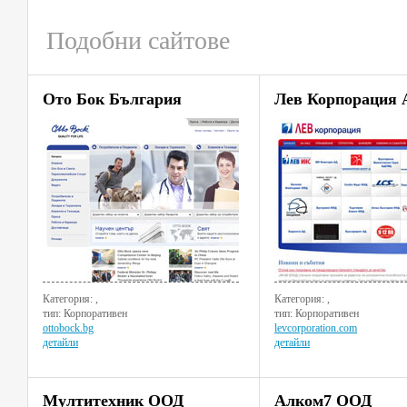
Подобни сайтове
Ото Бок България
Лев Корпорация 
Категория: ,
Категория: ,
тип: Корпоративен
тип: Корпоративен
ottobock.bg
levcorporation.com
детайли
детайли
Мултитехник ООД
Алком7 ООД