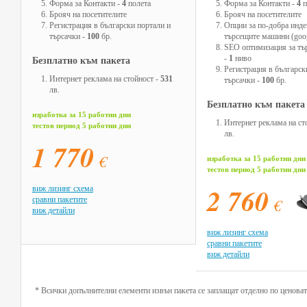
Форма за Контакти
-
4
полета
Форма за Контакти
-
4
п
Брояч на посетителите
Брояч на посетителите
Регистрация в български портали и
Опции за по-добра инде
търсачки
-
100
бр.
търсещите машини (goog
SEO оптимизация за т
-
1
ниво
Безплатно към пакета
Регистрация в българск
Интернет реклама на стойност
-
531
търсачки
-
100
бр.
лв.
Безплатно към пакета
изработка за 15 работни дни
Интернет реклама на ст
тестов период 5 работни дни
лв.
1 770
€
изработка за 15 работни дни
тестов период 5 работни дни
2 760
виж лизинг схема
сравни пакетите
€
виж детайли
виж лизинг схема
сравни пакетите
виж детайли
* Всички допълнителни елементи извън пакета се заплащат отделно по ценоват